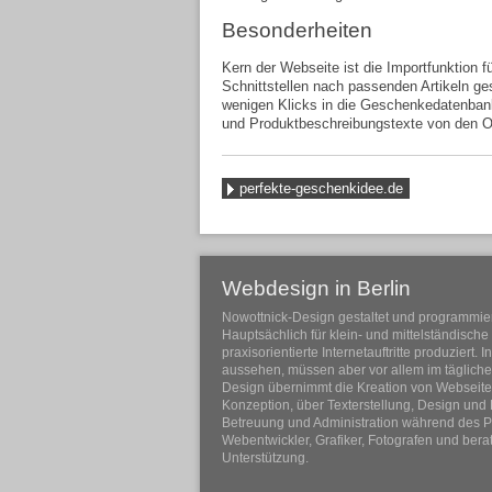
Besonderheiten
Kern der Webseite ist die Importfunktion 
Schnittstellen nach passenden Artikeln g
wenigen Klicks in die Geschenkedatenbank
und Produktbeschreibungstexte von den 
perfekte-geschenkidee.de
Webdesign in Berlin
Nowottnick-Design gestaltet und programmiert 
Hauptsächlich für klein- und mittelständisc
praxisorientierte Internetauftritte produziert. 
aussehen, müssen aber vor allem im tägliche
Design übernimmt die Kreation von Webseit
Konzeption, über Texterstellung, Design und
Betreuung und Administration während des Pr
Webentwickler, Grafiker, Fotografen und berat
Unterstützung.