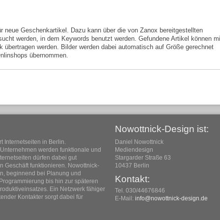
für neue Geschenkartikel. Dazu kann über die von Zanox bereitgestellten
esucht werden, in dem Keywords benutzt werden. Gefundene Artikel können mi
 übertragen werden. Bilder werden dabei automatisch auf Größe gerechnet
Onlinshops übernommen.
Nowottnick-Design ist:
Internetseiten in Berlin.
Daniel Nowottnick
he Unternehmen werden funktionale und
Mediendesign
Internetseiten dürfen dabei gut
Stargarder Straße 63
n Geschäft funktionieren. Nowottnick-
10437 Berlin
en, beginnend bei Planung und
Kontakt:
 Programmierung bis hin zur späteren
oduktiveinsatzes. Ein Netzwerk fähiger
Tel. 030/44676846
ender Kontakter sorgt dabei für
E-Mail:
info@nowottnick-design.de