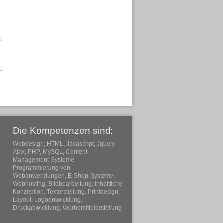
t
Die Kompetenzen sind:
Webdesign, HTML, Javascript, Jquery,
Ajax, PHP, MySQL, Content-
Management-Systeme,
Programmierung von
Webanwendungen, E-Shop-Systeme,
Webhosting, Bildbearbeitung, inhaltliche
Konzeption, Texterstellung, Printdesign,
Layout, Logoentwicklung,
Druckabwicklung, Werbemittelerstellung